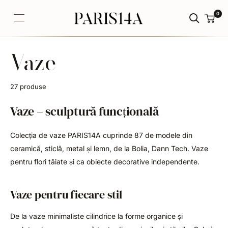
Sari
0
PARIS14A.RO
la
continut
Vaze
27 produse
Vaze – sculptură funcțională
Colecția de vaze PARIS14A cuprinde 87 de modele din
ceramică, sticlă, metal și lemn, de la Bolia, Dann Tech. Vaze
pentru flori tăiate și ca obiecte decorative independente.
Vaze pentru fiecare stil
De la vaze minimaliste cilindrice la forme organice și