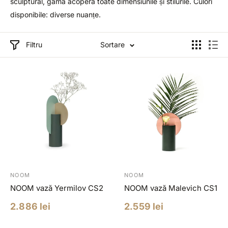
sculptural, gama acoperă toate dimensiunile și stilurile. Culori
disponibile: diverse nuanțe.
Filtru
Sortare
NOOM
NOOM
NOOM vază Yermilov CS2
NOOM vază Malevich CS1
Pret
Pret
2.886 lei
2.559 lei
redus
redus