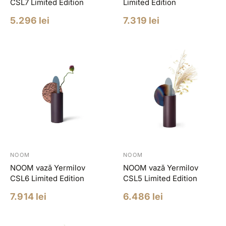
CSL7 Limited Edition
Limited Edition
Pret
Pret
5.296 lei
7.319 lei
redus
redus
NOOM
NOOM
NOOM vază Yermilov
NOOM vază Yermilov
CSL6 Limited Edition
CSL5 Limited Edition
Pret
Pret
7.914 lei
6.486 lei
redus
redus