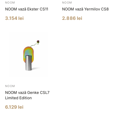
NOOM
NOOM
NOOM vază Ekster CS11
NOOM vază Yermilov CS8
Pret
Pret
3.154 lei
2.886 lei
redus
redus
NOOM
NOOM vază Genke CSL7
Limited Edition
Pret
6.129 lei
redus