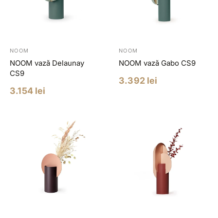
NOOM
NOOM
NOOM vază Delaunay
NOOM vază Gabo CS9
CS9
Pret
3.392 lei
redus
Pret
3.154 lei
redus