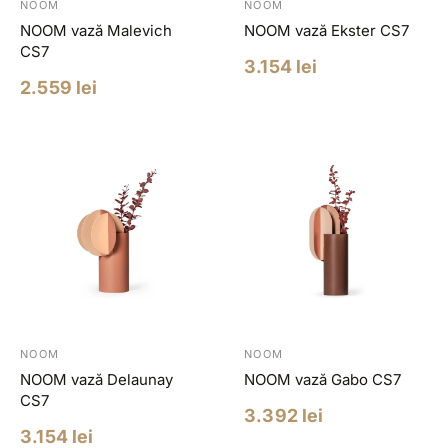
NOOM
NOOM
NOOM vază Malevich
NOOM vază Ekster CS7
CS7
Pret
3.154 lei
redus
Pret
2.559 lei
redus
NOOM
NOOM
NOOM vază Delaunay
NOOM vază Gabo CS7
CS7
Pret
3.392 lei
redus
Pret
3.154 lei