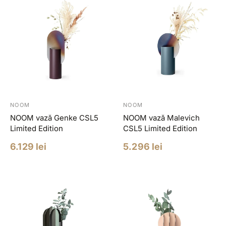
NOOM
NOOM
NOOM vază Genke CSL5
NOOM vază Malevich
Limited Edition
CSL5 Limited Edition
Pret
Pret
6.129 lei
5.296 lei
redus
redus