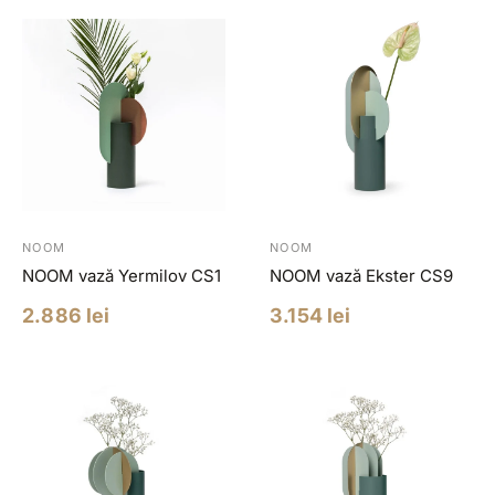
NOOM
NOOM
NOOM vază Yermilov CS1
NOOM vază Ekster CS9
Pret
Pret
2.886 lei
3.154 lei
redus
redus