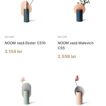
NOOM
NOOM
NOOM vază Ekster CS10
NOOM vază Malevich
CS5
Pret
3.154 lei
redus
Pret
2.559 lei
redus