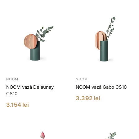
redus
NOOM
NOOM
NOOM vază Delaunay
NOOM vază Gabo CS10
CS10
Pret
3.392 lei
redus
Pret
3.154 lei
redus