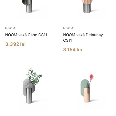
NOOM
NOOM
NOOM vază Gabo CS11
NOOM vază Delaunay
CS11
Pret
3.392 lei
redus
Pret
3.154 lei
redus