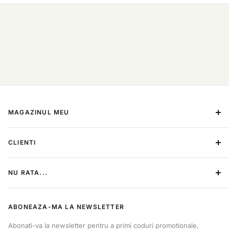
MAGAZINUL MEU
Despre Noi
CLIENTI
Contact
Metoda de plata
Termeni si conditii
NU RATA...
Politica de retur
Politica de confidentialitate
Categorii
ANPC
ABONEAZA-MA LA NEWSLETTER
Produse
Online Dispute Resolution
Sitemap
Abonati-va la newsletter pentru a primi coduri promotionale,
B2B