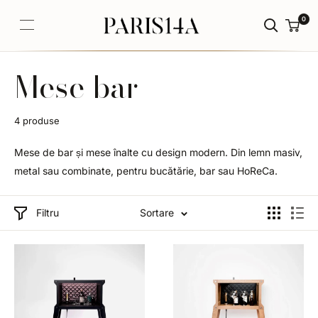
Sari
0
PARIS14A.RO
la
continut
Mese bar
4 produse
Mese de bar și mese înalte cu design modern. Din lemn masiv,
metal sau combinate, pentru bucătărie, bar sau HoReCa.
Filtru
Sortare