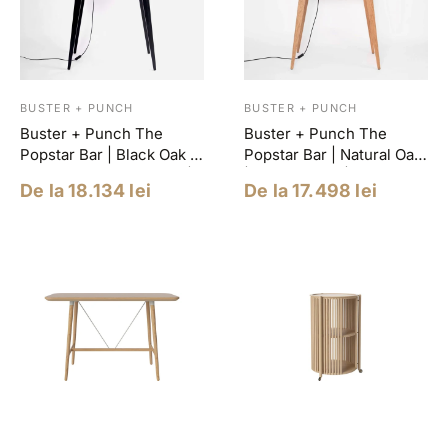
BUSTER + PUNCH
BUSTER + PUNCH
Buster + Punch The
Buster + Punch The
Popstar Bar | Black Oak |
Popstar Bar | Natural Oak
Finisaj Smoked Bronze |
| Finisaj Steel | Bar
Pret
Pret
De la 18.134 lei
De la 17.498 lei
Bar Cocktail Handmade
Cocktail Handmade cu
redus
redus
cu Iluminare Integrată
Iluminare Integrată 114cm
114cm