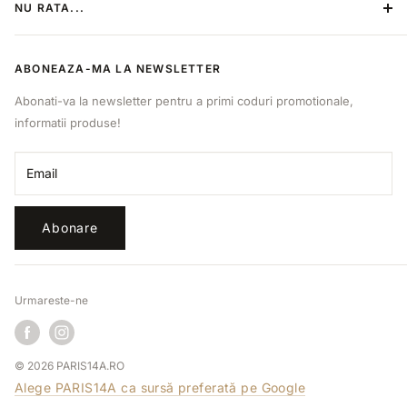
NU RATA...
Politica de retur
Politica de confidentialitate
Categorii
ANPC
ABONEAZA-MA LA NEWSLETTER
Produse
Online Dispute Resolution
Sitemap
Abonati-va la newsletter pentru a primi coduri promotionale,
B2B
informatii produse!
Retragere din contract
Email
Abonare
Urmareste-ne
© 2026 PARIS14A.RO
Alege PARIS14A ca sursă preferată pe Google