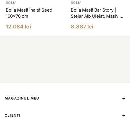
BOLIA
BOLIA
Bolia Masă Înaltă Seed
Bolia Masă Bar Story |
160x70 cm
Stejar Alb Uleiat, Masiv |
54x88,70 cm
Pret
Pret
12.084 lei
8.887 lei
redus
redus
MAGAZINUL MEU
Despre Noi
CLIENTI
Contact
Metoda de plata
Termeni si conditii