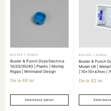
BUSTER + PUNCH
BUSTER + PUNCH
Buster & Punch Doza Electrica
Buster & Punch Do
1G/2G/3G/4G | Plastic | Montaj
Model UK | Metal/P
Rigips | Minimalist Design
| 70x70x47mm / 
Pret
De la 48 lei
Pret
De la 42 lei
redus
redus
Selecteaza optiuni
Selecteaza