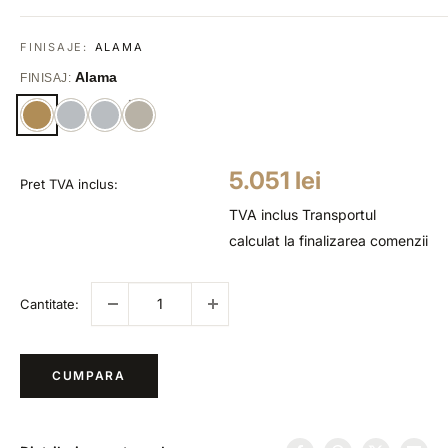
FINISAJE:
ALAMA
Alama
FINISAJ:
Pret
5.051 lei
Pret TVA inclus:
redus
TVA inclus
Transportul
calculat la finalizarea comenzii
Cantitate:
CUMPARA