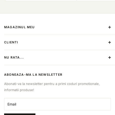
MAGAZINUL MEU
Despre Noi
CLIENTI
Contact
Metoda de plata
Termeni si conditii
NU RATA...
Politica de retur
Politica de confidentialitate
Categorii
ANPC
ABONEAZA-MA LA NEWSLETTER
Produse
Online Dispute Resolution
Sitemap
Abonati-va la newsletter pentru a primi coduri promotionale,
B2B
informatii produse!
Retragere din contract
Email