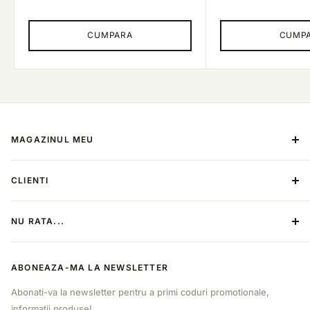
CUMPARA
CUMP
MAGAZINUL MEU
Despre Noi
CLIENTI
Contact
Metoda de plata
Termeni si conditii
NU RATA...
Politica de retur
Politica de confidentialitate
Categorii
ANPC
ABONEAZA-MA LA NEWSLETTER
Produse
Online Dispute Resolution
Sitemap
Abonati-va la newsletter pentru a primi coduri promotionale,
B2B
informatii produse!