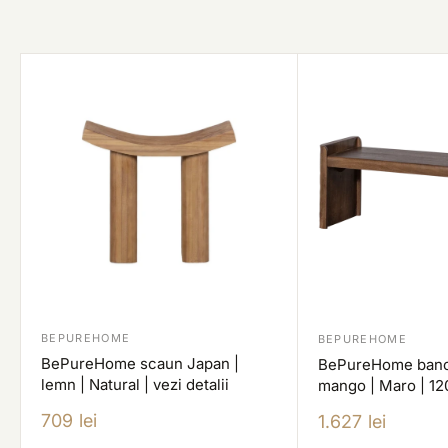
BEPUREHOME
BEPUREHOME
BePureHome scaun Japan |
BePureHome banc
lemn | Natural | vezi detalii
mango | Maro | 1
Pret
709 lei
Pret
1.627 lei
redus
redus