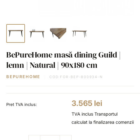
BePureHome masă dining Guild |
lemn | Natural | 90x180 cm
BEPUREHOME
COD:
FOR-BEP-800934-N
Pret
3.565 lei
Pret TVA inclus:
redus
TVA inclus
Transportul
calculat la finalizarea comenzii